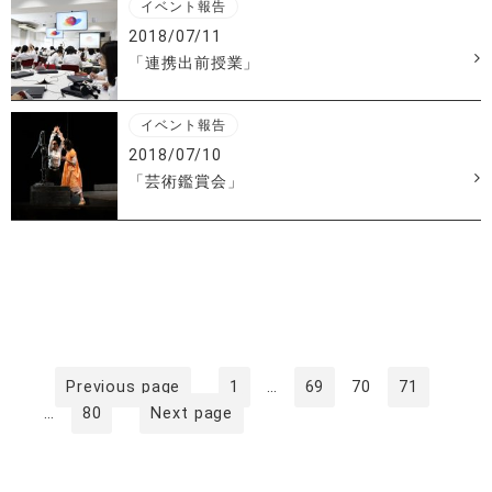
イベント報告
2018/07/11
「連携出前授業」
イベント報告
2018/07/10
「芸術鑑賞会」
投
稿
ナ
ビ
ゲ
Page
Page
Page
Page
Previous page
1
…
69
70
71
Page
…
80
Next page
ー
シ