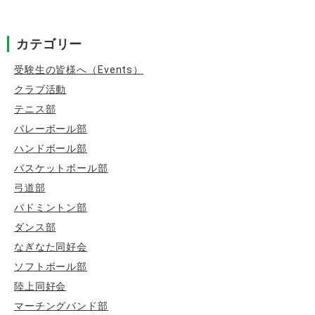
ョ
ン
カテゴリー
受験生の皆様へ（Events）
クラブ活動
テニス部
バレーボール部
ハンドボール部
バスケットボール部
弓道部
バドミントン部
ダンス部
なぎなた同好会
ソフトボール部
陸上同好会
マーチングバンド部