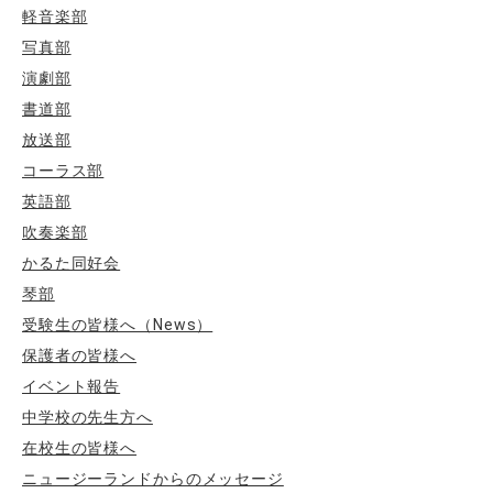
軽音楽部
写真部
演劇部
書道部
放送部
コーラス部
英語部
吹奏楽部
かるた同好会
琴部
受験生の皆様へ（News）
保護者の皆様へ
イベント報告
中学校の先生方へ
在校生の皆様へ
ニュージーランドからのメッセージ