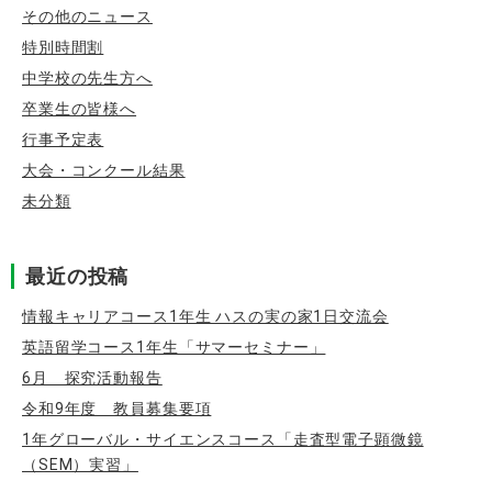
その他のニュース
特別時間割
中学校の先生方へ
卒業生の皆様へ
行事予定表
大会・コンクール結果
未分類
最近の投稿
情報キャリアコース1年生 ハスの実の家1日交流会
英語留学コース1年生「サマーセミナー」
6月 探究活動報告
令和9年度 教員募集要項
1年グローバル・サイエンスコース「走査型電子顕微鏡
（SEM）実習」