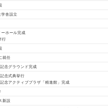
設
生学舎設立
ィーホール完成
挙行
設
に就任
年記念グラウンド完成
年記念式典挙行
年記念アクティブプラザ「精進館」完成
学
ス新設