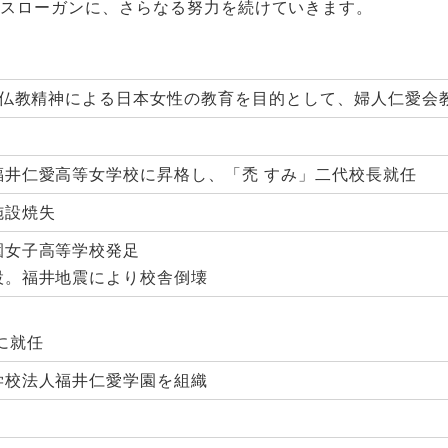
をスローガンに、さらなる努力を続けていきます。
が仏教精神による日本女性の教育を目的として、婦人仁愛会
福井仁愛高等女学校に昇格し、「禿 すみ」二代校長就任
施設焼失
園女子高等学校発足
設。福井地震により校舎倒壊
に就任
学校法人福井仁愛学園を組織