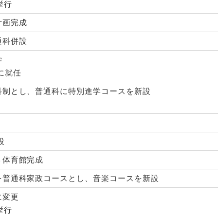
挙行
計画完成
通科併設
学
に就任
科制とし、普通科に特別進学コースを新設
設
３体育館完成
を普通科家政コースとし、音楽コースを新設
に変更
挙行