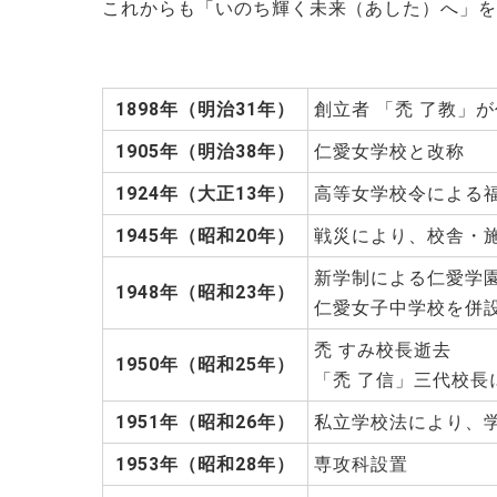
これからも「いのち輝く未来（あした）へ」
1898年（明治31年）
創立者 「禿 了教」
1905年（明治38年）
仁愛女学校と改称
1924年（大正13年）
高等女学校令による
1945年（昭和20年）
戦災により、校舎・
新学制による仁愛学
1948年（昭和23年）
仁愛女子中学校を併
禿 すみ校長逝去
1950年（昭和25年）
「禿 了信」三代校長
1951年（昭和26年）
私立学校法により、
1953年（昭和28年）
専攻科設置