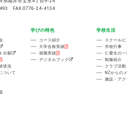
 福井県福井市宝永4丁目9-24
0493 FAX.0776-24-4134
学びの特色
学校生活
会
コース紹介
スクールビ
大学合格実績
学校行事
ト出願
就職実績
仁愛生の一
デジタルブック
制服紹介
験状況
クラブ活動
について
NZからの
施設・アク
題