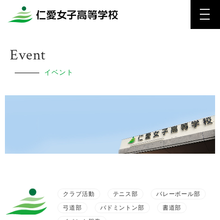
Event
イベント
クラブ活動
テニス部
バレーボール部
弓道部
バドミントン部
書道部