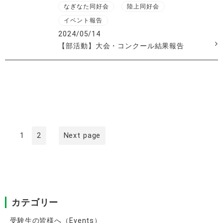
なぎなた同好会
陸上同好会
イベント報告
2024/05/14
【部活動】大会・コンクール結果報告
投
稿
ナ
ビ
ゲ
Page
Page
1
2
Next page
ー
シ
ョ
ン
カテゴリー
受験生の皆様へ（Events）