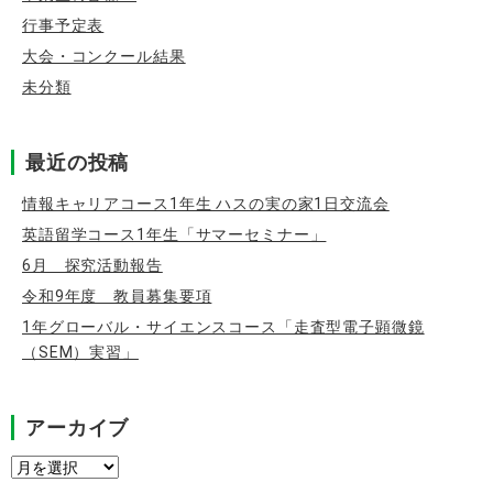
行事予定表
大会・コンクール結果
未分類
最近の投稿
情報キャリアコース1年生 ハスの実の家1日交流会
英語留学コース1年生「サマーセミナー」
6月 探究活動報告
令和9年度 教員募集要項
1年グローバル・サイエンスコース「走査型電子顕微鏡
（SEM）実習」
アーカイブ
ア