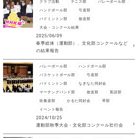
クラブ活動
テニス部
バレーボール部
ハンドボール部
弓道部
バドミントン部
放送部
大会・コンクール結果
2025/06/09
春季総体（運動部）、文化部コンクールなど
の結果報告
バレーボール部
ハンドボール部
バスケットボール部
弓道部
バドミントン部
なぎなた同好会
マーチングバンド部
放送部
英語部
吹奏楽部
かるた同好会
琴部
イベント報告
2024/10/25
運動部秋季大会・文化部コンクール壮行会