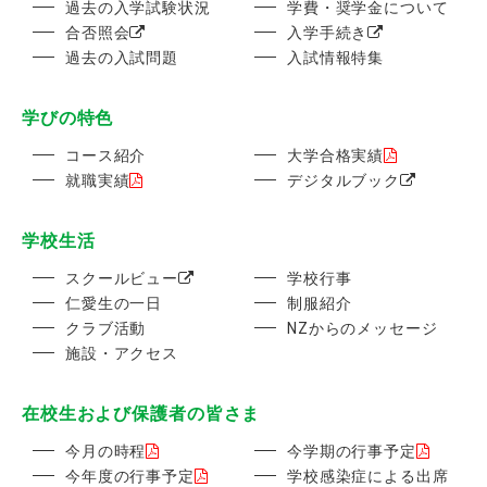
過去の入学試験状況
学費・奨学金について
合否照会
入学手続き
過去の入試問題
入試情報特集
学びの特色
コース紹介
大学合格実績
就職実績
デジタルブック
学校生活
スクールビュー
学校行事
仁愛生の一日
制服紹介
クラブ活動
NZからのメッセージ
施設・アクセス
在校生および保護者の皆さま
今月の時程
今学期の行事予定
今年度の行事予定
学校感染症による出席