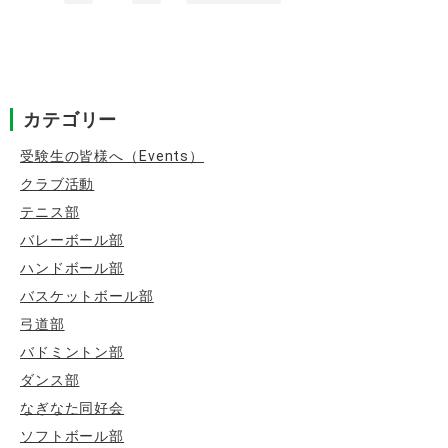
ー
シ
ョ
ン
カテゴリー
受験生の皆様へ（Events）
クラブ活動
テニス部
バレーボール部
ハンドボール部
バスケットボール部
弓道部
バドミントン部
ダンス部
なぎなた同好会
ソフトボール部