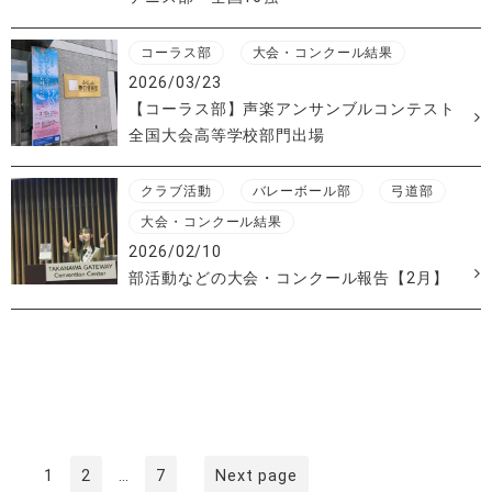
コーラス部
大会・コンクール結果
2026/03/23
【コーラス部】声楽アンサンブルコンテスト
全国大会高等学校部門出場
クラブ活動
バレーボール部
弓道部
大会・コンクール結果
2026/02/10
部活動などの大会・コンクール報告【2月】
投
稿
ナ
ビ
ゲ
Page
Page
Page
1
2
…
7
Next page