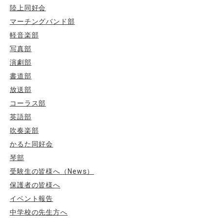
陸上同好会
マーチングバンド部
軽音楽部
写真部
演劇部
書道部
放送部
コーラス部
英語部
吹奏楽部
かるた同好会
琴部
受験生の皆様へ（News）
保護者の皆様へ
イベント報告
中学校の先生方へ