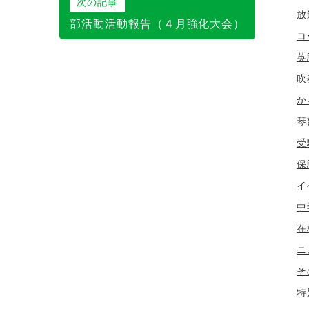
次の記事
放
部活動活動報告（４月強化大会）
コ
英
吹
か
琴
受
保
イ
中
在
ニ
そ
特