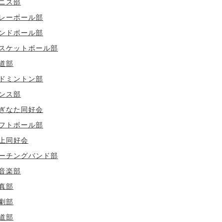
ニス部
レーボール部
ンドボール部
スケットボール部
道部
ドミントン部
ンス部
ぎなた同好会
フトボール部
上同好会
ーチングバンド部
音楽部
真部
劇部
道部