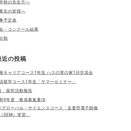
学校の先生方へ
業生の皆様へ
事予定表
会・コンクール結果
分類
最近の投稿
報キャリアコース1年生 ハスの実の家1日交流会
語留学コース1年生「サマーセミナー」
月 探究活動報告
和9年度 教員募集要項
年グローバル・サイエンスコース「走査型電子顕微
（SEM）実習」