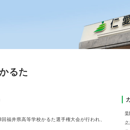
かるた
受
38回福井県高等学校かるた選手権大会が行われ、
ク