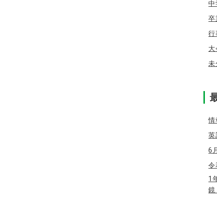
中
卒
行
大
未
情
英
6
令
1
鏡