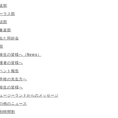
送部
ーラス部
語部
奏楽部
るた同好会
部
験生の皆様へ（News）
護者の皆様へ
ベント報告
学校の先生方へ
校生の皆様へ
ュージーランドからのメッセージ
の他のニュース
別時間割