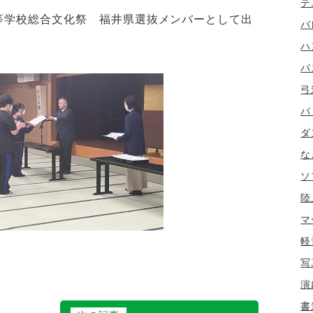
テ
高等学校総合文化祭 福井県選抜メンバーとして出
バ
ハ
バ
弓
バ
ダ
な
ソ
陸
マ
軽
写
演
書