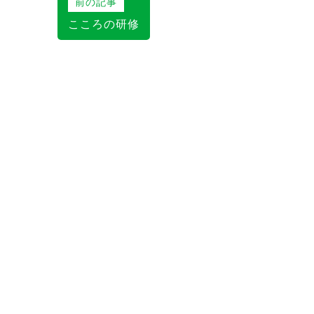
投
前の記事
稿
こころの研修
ナ
ビ
ゲ
ー
シ
ョ
ン