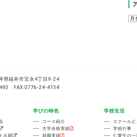
ア
ー
カ
イ
ブ
 福井県福井市宝永4丁目9-24
0493 FAX.0776-24-4134
学びの特色
学校生活
会
コース紹介
スクールビ
大学合格実績
学校行事
ト出願
就職実績
仁愛生の一