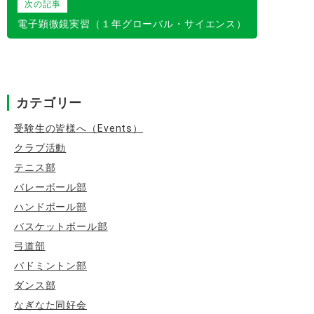
次の記事
ビ
電子顕微鏡実習（１年グローバル・サイエンス）
ゲ
ー
シ
カテゴリー
ョ
ン
受験生の皆様へ（Events）
クラブ活動
テニス部
バレーボール部
ハンドボール部
バスケットボール部
弓道部
バドミントン部
ダンス部
なぎなた同好会