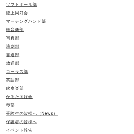
ソフトボール部
陸上同好会
マーチングバンド部
軽音楽部
写真部
演劇部
書道部
放送部
コーラス部
英語部
吹奏楽部
かるた同好会
琴部
受験生の皆様へ（News）
保護者の皆様へ
イベント報告