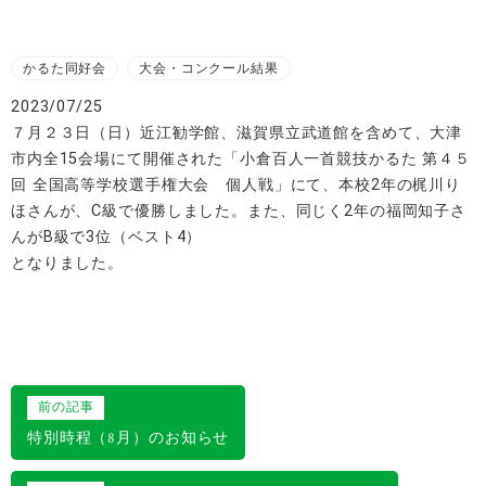
かるた同好会
大会・コンクール結果
2023/07/25
７月２３日（日）近江勧学館、滋賀県立武道館を含めて、大津
市内全15会場にて開催された「小倉百人一首競技かるた 第４５
回 全国高等学校選手権大会 個人戦」にて、本校2年の梶川り
ほさんが、C級で優勝しました。また、同じく2年の福岡知子さ
んがB級で3位（ベスト4）
となりました。
投
前の記事
稿
特別時程（8月）のお知らせ
ナ