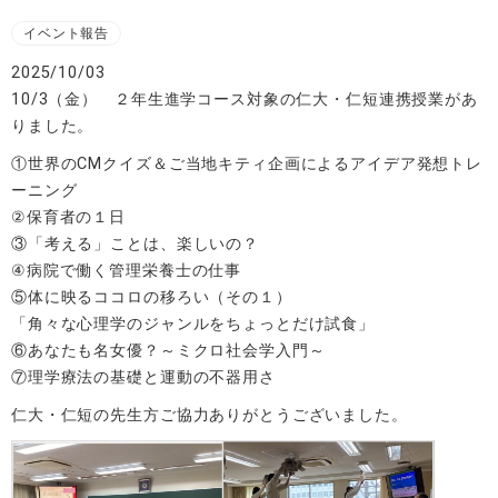
イベント報告
2025/10/03
10/3（金） ２年生進学コース対象の仁大・仁短連携授業があ
りました。
①世界のCMクイズ＆ご当地キティ企画によるアイデア発想トレ
ーニング
②保育者の１日
③「考える」ことは、楽しいの？
④病院で働く管理栄養士の仕事
⑤体に映るココロの移ろい（その１）
「角々な心理学のジャンルをちょっとだけ試食」
⑥あなたも名女優？～ミクロ社会学入門～
⑦理学療法の基礎と運動の不器用さ
仁大・仁短の先生方ご協力ありがとうございました。