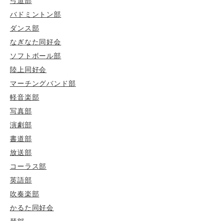
弓道部
バドミントン部
ダンス部
なぎなた同好会
ソフトボール部
陸上同好会
マーチングバンド部
軽音楽部
写真部
演劇部
書道部
放送部
コーラス部
英語部
吹奏楽部
かるた同好会