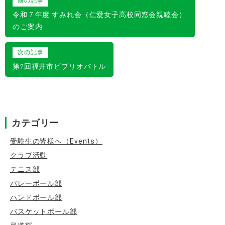
前の記事
稿
令和７年度 すみれ会（仁愛女子高校同窓会親睦会）
のご案内
ナ
ビ
次の記事
ゲ
第7回福井市ビブリオバトル
ー
シ
ョ
カテゴリー
ン
受験生の皆様へ（Events）
クラブ活動
テニス部
バレーボール部
ハンドボール部
バスケットボール部