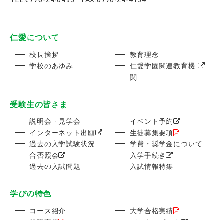
TEL.0776-24-0493 FAX.0776-24-4134
仁愛について
校長挨拶
教育理念
学校のあゆみ
仁愛学園関連教育機
関
受験生の皆さま
説明会・見学会
イベント予約
インターネット出願
生徒募集要項
過去の入学試験状況
学費・奨学金について
合否照会
入学手続き
過去の入試問題
入試情報特集
学びの特色
コース紹介
大学合格実績