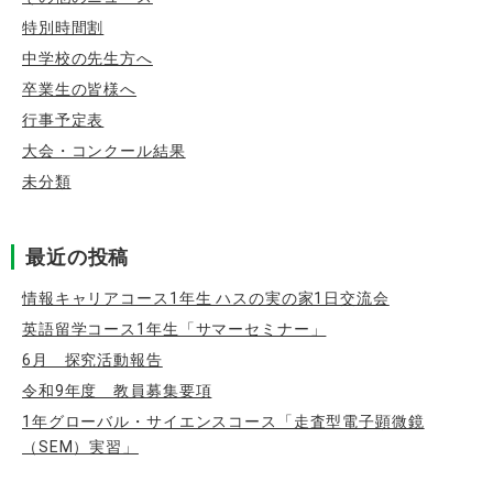
特別時間割
中学校の先生方へ
卒業生の皆様へ
行事予定表
大会・コンクール結果
未分類
最近の投稿
情報キャリアコース1年生 ハスの実の家1日交流会
英語留学コース1年生「サマーセミナー」
6月 探究活動報告
令和9年度 教員募集要項
1年グローバル・サイエンスコース「走査型電子顕微鏡
（SEM）実習」