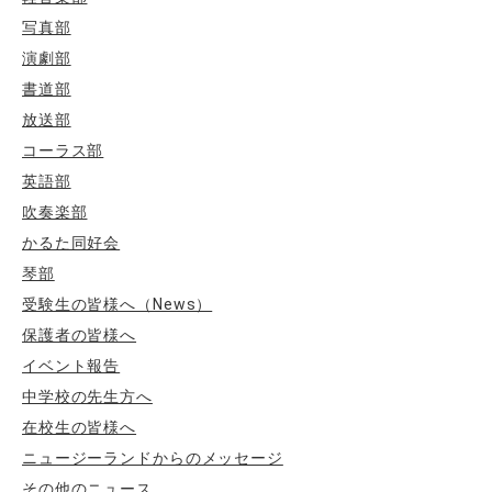
写真部
演劇部
書道部
放送部
コーラス部
英語部
吹奏楽部
かるた同好会
琴部
受験生の皆様へ（News）
保護者の皆様へ
イベント報告
中学校の先生方へ
在校生の皆様へ
ニュージーランドからのメッセージ
その他のニュース