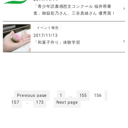
「青少年読書感想文コンクール 福井県審
査」御嶽彩乃さん、三谷真緒さん 優秀賞！
イベント報告
2017/11/13
「和菓子作り」体験学習
投
稿
ナ
ビ
ゲ
Page
Page
Page
Page
Previous page
1
…
155
156
Page
157
…
173
Next page
ー
シ
ョ