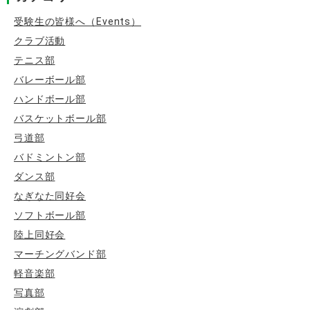
ョ
ン
受験生の皆様へ（Events）
クラブ活動
テニス部
バレーボール部
ハンドボール部
バスケットボール部
弓道部
バドミントン部
ダンス部
なぎなた同好会
ソフトボール部
陸上同好会
マーチングバンド部
軽音楽部
写真部