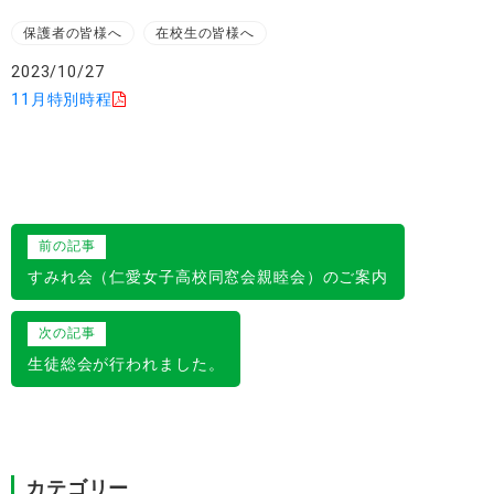
保護者の皆様へ
在校生の皆様へ
2023/10/27
11月特別時程
投
前の記事
稿
すみれ会（仁愛女子高校同窓会親睦会）のご案内
ナ
次の記事
ビ
生徒総会が行われました。
ゲ
ー
シ
カテゴリー