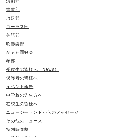
演劇部
書道部
放送部
コーラス部
英語部
吹奏楽部
かるた同好会
琴部
受験生の皆様へ（News）
保護者の皆様へ
イベント報告
中学校の先生方へ
在校生の皆様へ
ニュージーランドからのメッセージ
その他のニュース
特別時間割