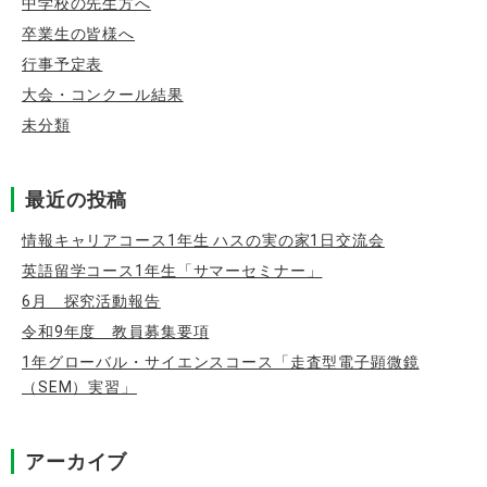
中学校の先生方へ
卒業生の皆様へ
行事予定表
大会・コンクール結果
未分類
最近の投稿
情報キャリアコース1年生 ハスの実の家1日交流会
英語留学コース1年生「サマーセミナー」
6月 探究活動報告
令和9年度 教員募集要項
1年グローバル・サイエンスコース「走査型電子顕微鏡
（SEM）実習」
アーカイブ