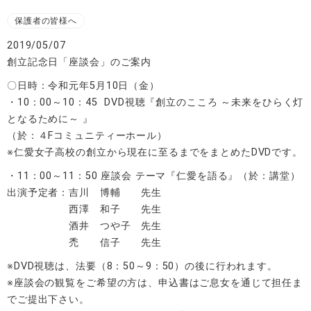
保護者の皆様へ
2019/05/07
創立記念日「座談会」のご案内
〇日時：令和元年5月10日（金）
・10：00～10：45 DVD視聴『創立のこころ ～未来をひらく灯
となるために～ 』
（於：４Fコミュニティーホール）
※仁愛女子高校の創立から現在に至るまでをまとめたDVDです。
・11：00～11：50 座談会 テーマ『仁愛を語る』（於：講堂）
出演予定者：吉川 博輔 先生
西澤 和子 先生
酒井 つや子 先生
禿 信子 先生
※DVD視聴は、法要（8：50～9：50）の後に行われます。
※座談会の観覧をご希望の方は、申込書はご息女を通じて担任ま
でご提出下さい。