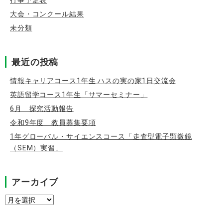
行事予定表
大会・コンクール結果
未分類
最近の投稿
情報キャリアコース1年生 ハスの実の家1日交流会
英語留学コース1年生「サマーセミナー」
6月 探究活動報告
令和9年度 教員募集要項
1年グローバル・サイエンスコース「走査型電子顕微鏡
（SEM）実習」
アーカイブ
ア
ー