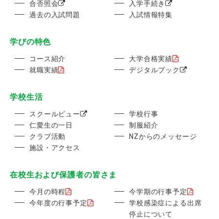
合否照会
入学手続き
過去の入試問題
入試情報特集
学びの特色
コース紹介
大学合格実績
就職実績
デジタルブック
学校生活
スクールビュー
学校行事
仁愛生の一日
制服紹介
クラブ活動
NZからのメッセージ
施設・アクセス
在校生および保護者の皆さま
今月の時程
今学期の行事予定
今年度の行事予定
学校感染症による出席
停止について