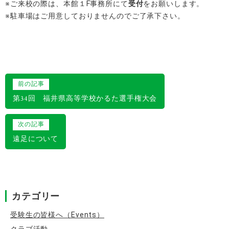
※ご来校の際は、本館１F事務所にて
受付
をお願いします。
※駐車場はご用意しておりませんのでご了承下さい。
投
前の記事
稿
第34回 福井県高等学校かるた選手権大会
ナ
次の記事
ビ
遠足について
ゲ
ー
シ
カテゴリー
ョ
ン
受験生の皆様へ（Events）