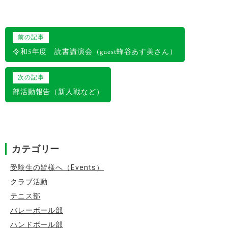
投
前の記事
稿
令和5年度 読書講演会（guest蜂谷あす美さん）
ナ
次の記事
ビ
部活動報告（新人戦など）
ゲ
ー
シ
カテゴリー
ョ
ン
受験生の皆様へ（Events）
クラブ活動
テニス部
バレーボール部
ハンドボール部