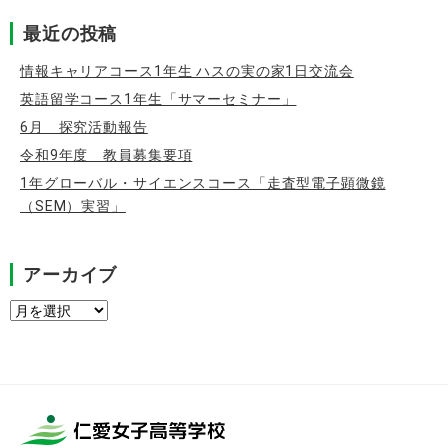
最近の投稿
情報キャリアコース1年生 ハスの実の家1日交流会
英語留学コース1年生「サマーセミナー」
6月 探究活動報告
令和9年度 教員募集要項
1年グローバル・サイエンスコース「走査型電子顕微鏡
（SEM）実習」
アーカイブ
ア
ー
カ
イ
ブ