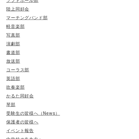
ソフトボール部
陸上同好会
マーチングバンド部
軽音楽部
写真部
演劇部
書道部
放送部
コーラス部
英語部
吹奏楽部
かるた同好会
琴部
受験生の皆様へ（News）
保護者の皆様へ
イベント報告