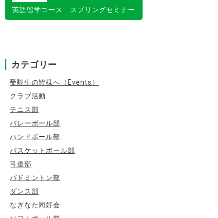
ビ
英語留学コース スプリングセミナー
ゲ
ー
シ
カテゴリー
ョ
ン
受験生の皆様へ（Events）
クラブ活動
テニス部
バレーボール部
ハンドボール部
バスケットボール部
弓道部
バドミントン部
ダンス部
なぎなた同好会