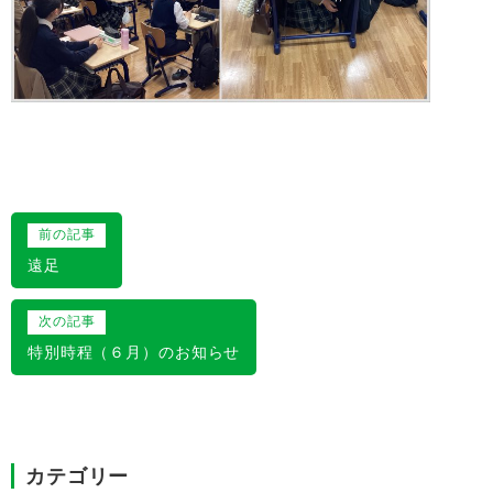
投
前の記事
稿
遠足
ナ
次の記事
ビ
特別時程（６月）のお知らせ
ゲ
ー
シ
カテゴリー
ョ