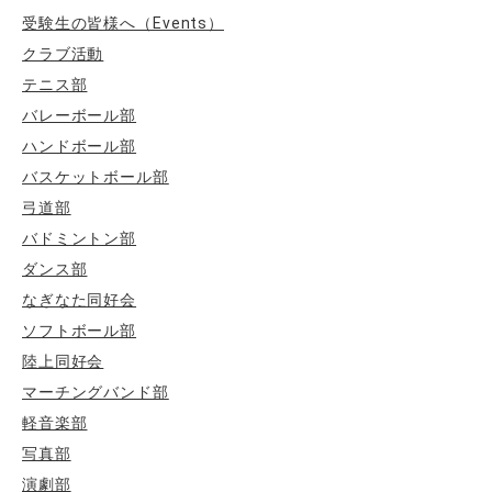
ン
受験生の皆様へ（Events）
クラブ活動
テニス部
バレーボール部
ハンドボール部
バスケットボール部
弓道部
バドミントン部
ダンス部
なぎなた同好会
ソフトボール部
陸上同好会
マーチングバンド部
軽音楽部
写真部
演劇部