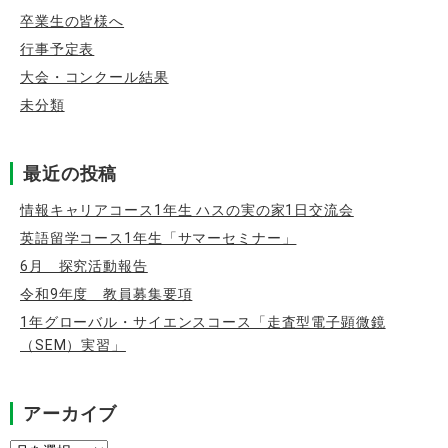
卒業生の皆様へ
行事予定表
大会・コンクール結果
未分類
最近の投稿
情報キャリアコース1年生 ハスの実の家1日交流会
英語留学コース1年生「サマーセミナー」
6月 探究活動報告
令和9年度 教員募集要項
1年グローバル・サイエンスコース「走査型電子顕微鏡
（SEM）実習」
アーカイブ