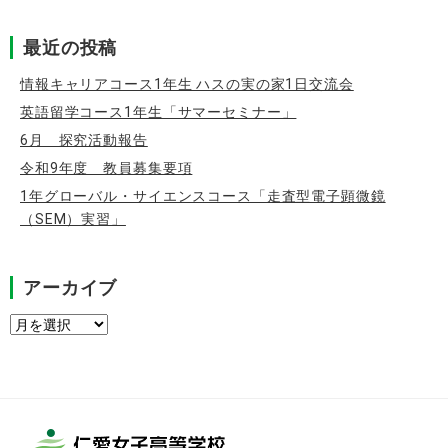
最近の投稿
情報キャリアコース1年生 ハスの実の家1日交流会
英語留学コース1年生「サマーセミナー」
6月 探究活動報告
令和9年度 教員募集要項
1年グローバル・サイエンスコース「走査型電子顕微鏡
（SEM）実習」
アーカイブ
ア
ー
カ
イ
ブ