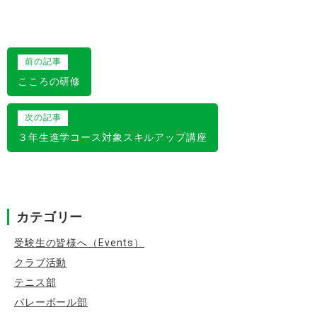
投
前の記事
稿
こころの研修
ナ
次の記事
ビ
３年生進学コース対象スキルアップ講座
ゲ
ー
シ
カテゴリー
ョ
ン
受験生の皆様へ（Events）
クラブ活動
テニス部
バレーボール部