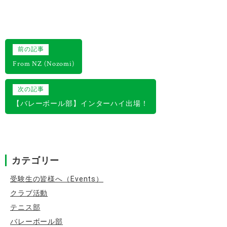
投
前の記事
稿
From NZ (Nozomi)
ナ
次の記事
ビ
【バレーボール部】インターハイ出場！
ゲ
ー
シ
カテゴリー
ョ
ン
受験生の皆様へ（Events）
クラブ活動
テニス部
バレーボール部