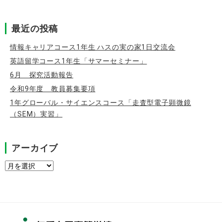
最近の投稿
情報キャリアコース1年生 ハスの実の家1日交流会
英語留学コース1年生「サマーセミナー」
6月 探究活動報告
令和9年度 教員募集要項
1年グローバル・サイエンスコース「走査型電子顕微鏡
（SEM）実習」
アーカイブ
ア
ー
カ
イ
ブ