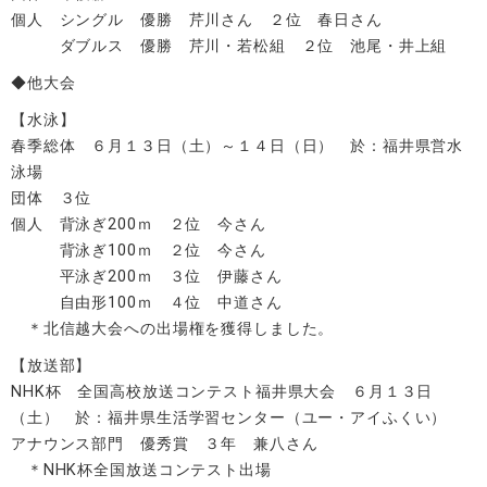
個人 シングル 優勝 芹川さん ２位 春日さん
ダブルス 優勝 芹川・若松組 ２位 池尾・井上組
◆他大会
【水泳】
春季総体 ６月１３日（土）～１４日（日） 於：福井県営水
泳場
団体 ３位
個人 背泳ぎ200ｍ ２位 今さん
背泳ぎ100ｍ ２位 今さん
平泳ぎ200ｍ ３位 伊藤さん
自由形100ｍ ４位 中道さん
＊北信越大会への出場権を獲得しました。
【放送部】
NHK杯 全国高校放送コンテスト福井県大会 ６月１３日
（土） 於：福井県生活学習センター（ユー・アイふくい）
アナウンス部門 優秀賞 ３年 兼八さん
＊NHK杯全国放送コンテスト出場