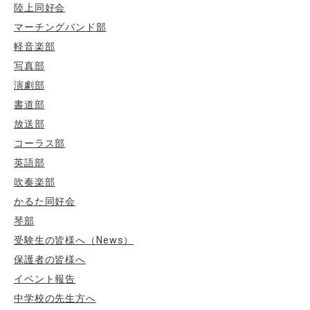
陸上同好会
マーチングバンド部
軽音楽部
写真部
演劇部
書道部
放送部
コーラス部
英語部
吹奏楽部
かるた同好会
琴部
受験生の皆様へ（News）
保護者の皆様へ
イベント報告
中学校の先生方へ