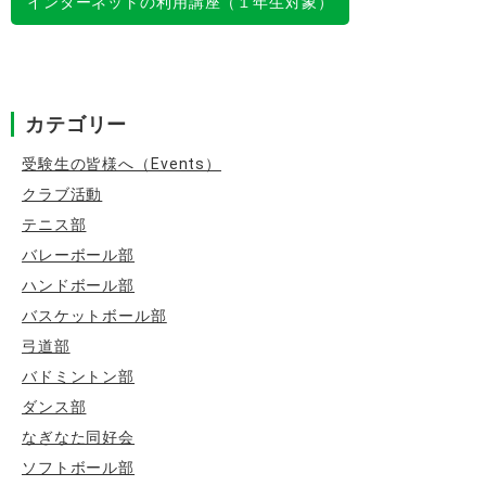
インターネットの利用講座（１年生対象）
ゲ
ー
シ
カテゴリー
ョ
ン
受験生の皆様へ（Events）
クラブ活動
テニス部
バレーボール部
ハンドボール部
バスケットボール部
弓道部
バドミントン部
ダンス部
なぎなた同好会
ソフトボール部